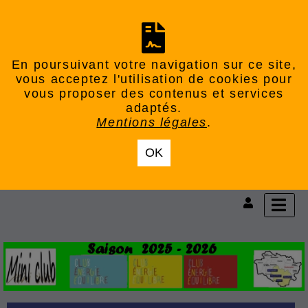
En poursuivant votre navigation sur ce site,
vous acceptez l'utilisation de cookies pour
vous proposer des contenus et services
adaptés.
Mentions légales
.
OK