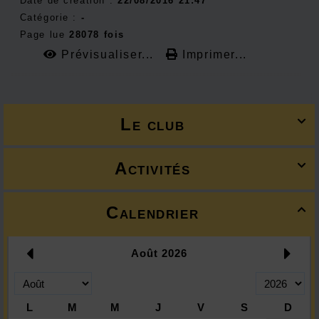
Date de création :
22/08/2016 21:47
Catégorie :
-
Page lue
28078 fois
Prévisualiser...
Imprimer...
Le club

Activités

Calendrier
