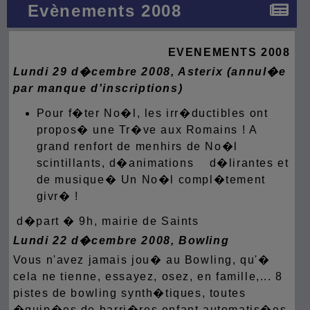
Evènements 2008
EVENEMENTS 2008
Lundi 29 d�cembre 2008, Asterix (annul�e
par manque d'inscriptions)
Pour f�ter No�l, les irr�ductibles ont
propos� une Tr�ve aux Romains ! A
grand renfort de menhirs de No�l
scintillants, d�animations d�lirantes et
de musique� Un No�l compl�tement
givr� !
d�part � 9h, mairie de Saints
Lundi 22 d�cembre 2008, Bowling
Vous n'avez jamais jou� au Bowling, qu'�
cela ne tienne, essayez, osez, en famille,... 8
pistes de bowling synth�tiques, toutes
�quip�es de barri�res enfant automatis�es