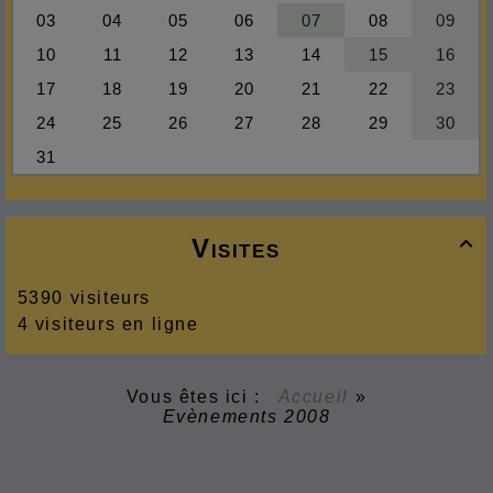
Visites

5390 visiteurs
4 visiteurs en ligne
Vous êtes ici :
Accueil
»
Evènements 2008