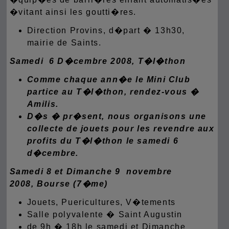
�vitant ainsi les goutti�res.
Direction Provins, d�part � 13h30,
mairie de Saints.
Samedi 6 D�cembre 2008, T�l�thon
Comme chaque ann�e le Mini Club
partice au T�l�thon,
rendez-vous �
Amilis.
D�s � pr�sent, nous organisons une
collecte de jouets pour les revendre aux
profits du T�l�thon le samedi 6
d�cembre.
Samedi 8 et Dimanche 9 novembre
2008,
B
ourse (7�me)
Jouets, Puericultures, V�tements
Salle polyvalente � Saint Augustin
de 9h � 18h le samedi et Dimanche