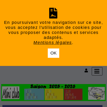
En poursuivant votre navigation sur ce site,
vous acceptez l'utilisation de cookies pour
vous proposer des contenus et services
adaptés.
Mentions légales
.
OK