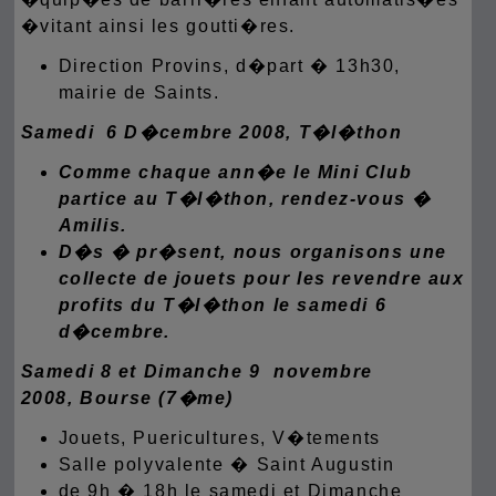
�vitant ainsi les goutti�res.
Direction Provins, d�part � 13h30,
mairie de Saints.
Samedi 6 D�cembre 2008, T�l�thon
Comme chaque ann�e le Mini Club
partice au T�l�thon,
rendez-vous �
Amilis.
D�s � pr�sent, nous organisons une
collecte de jouets pour les revendre aux
profits du T�l�thon le samedi 6
d�cembre.
Samedi 8 et Dimanche 9 novembre
2008,
B
ourse (7�me)
Jouets, Puericultures, V�tements
Salle polyvalente � Saint Augustin
de 9h � 18h le samedi et Dimanche