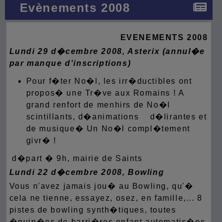
Evènements 2008
EVENEMENTS 2008
Lundi 29 d�cembre 2008, Asterix (annul�e
par manque d'inscriptions)
Pour f�ter No�l, les irr�ductibles ont
propos� une Tr�ve aux Romains ! A
grand renfort de menhirs de No�l
scintillants, d�animations d�lirantes et
de musique� Un No�l compl�tement
givr� !
d�part � 9h, mairie de Saints
Lundi 22 d�cembre 2008, Bowling
Vous n'avez jamais jou� au Bowling, qu'�
cela ne tienne, essayez, osez, en famille,... 8
pistes de bowling synth�tiques, toutes
�quip�es de barri�res enfant automatis�es