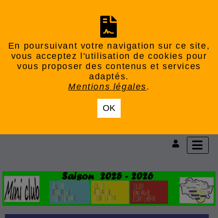
En poursuivant votre navigation sur ce site,
vous acceptez l'utilisation de cookies pour
vous proposer des contenus et services
adaptés.
Mentions légales
.
OK