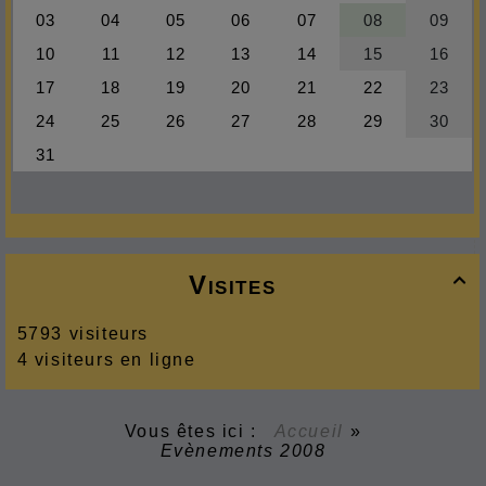
Visites

5793 visiteurs
4 visiteurs en ligne
Vous êtes ici :
Accueil
»
Evènements 2008