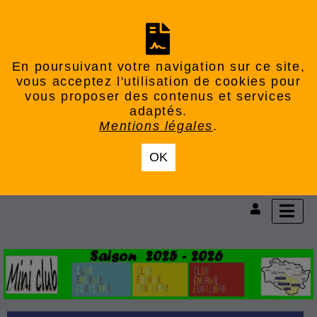
En poursuivant votre navigation sur ce site,
vous acceptez l'utilisation de cookies pour
vous proposer des contenus et services
adaptés.
Mentions légales
.
OK