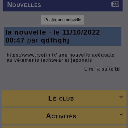
Nouvelles
Poster une nouvelle
la nouvelle
- le
11/10/2022
00:47
par
qdfhqhj
https://www.ryojin.fr/
une nouvelle adéquate
au vêtements techwear et japonais
Lire la suite
Le club

Activités
