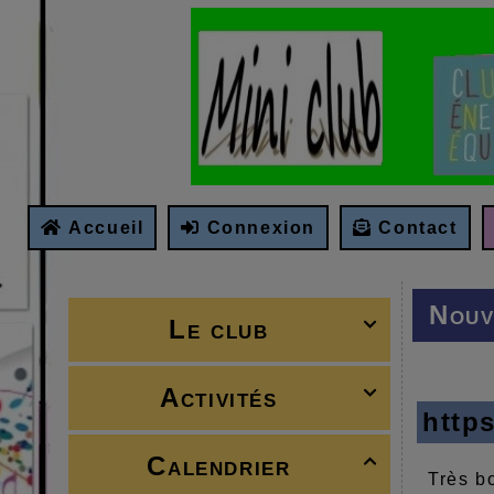
Accueil
Connexion
Contact
Nouv
Le club

Activités

http
Calendrier

Très b