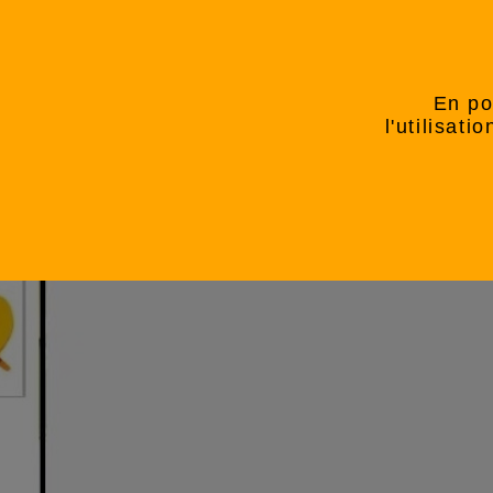
En po
l'utilisat