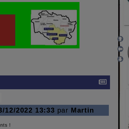
3/12/2022 13:33
par
Martin
nts !