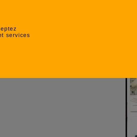
ceptez
et services